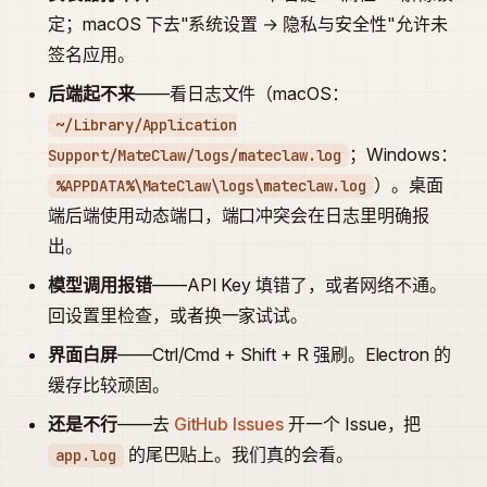
定；macOS 下去"系统设置 → 隐私与安全性"允许未
签名应用。
后端起不来
——看日志文件（macOS：
~/Library/Application
；Windows：
Support/MateClaw/logs/mateclaw.log
）。桌面
%APPDATA%\MateClaw\logs\mateclaw.log
端后端使用动态端口，端口冲突会在日志里明确报
出。
模型调用报错
——API Key 填错了，或者网络不通。
回设置里检查，或者换一家试试。
界面白屏
——Ctrl/Cmd + Shift + R 强刷。Electron 的
缓存比较顽固。
还是不行
——去
GitHub Issues
开一个 Issue，把
的尾巴贴上。我们真的会看。
app.log