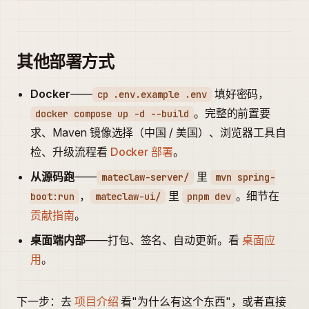
其他部署方式
Docker
——
填好密码，
cp .env.example .env
。完整的前置要
docker compose up -d --build
求、Maven 镜像选择（中国 / 美国）、浏览器工具自
检、升级流程看
Docker 部署
。
从源码跑
——
里
mateclaw-server/
mvn spring-
，
里
。细节在
boot:run
mateclaw-ui/
pnpm dev
贡献指南
。
桌面端内部
——打包、签名、自动更新。看
桌面应
用
。
下一步：去
项目介绍
看"为什么有这个东西"，或者直接