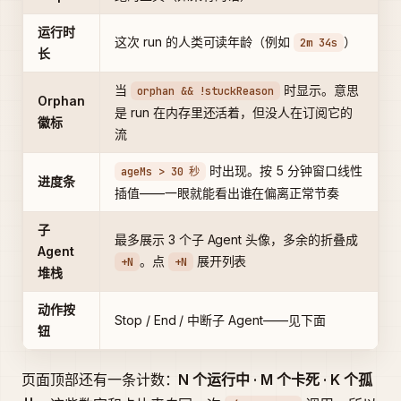
运行时
这次 run 的人类可读年龄（例如
）
2m 34s
长
当
时显示。意思
orphan && !stuckReason
Orphan
是 run 在内存里还活着，但没人在订阅它的
徽标
流
时出现。按 5 分钟窗口线性
ageMs > 30 秒
进度条
插值——一眼就能看出谁在偏离正常节奏
子
最多展示 3 个子 Agent 头像，多余的折叠成
Agent
。点
展开列表
+N
+N
堆栈
动作按
Stop / End / 中断子 Agent——见下面
钮
页面顶部还有一条计数：
N 个运行中 · M 个卡死 · K 个孤