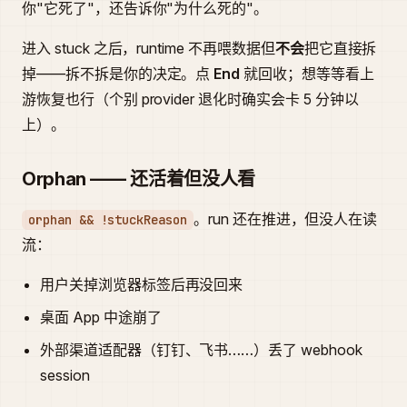
你"它死了"，还告诉你"为什么死的"。
进入 stuck 之后，runtime 不再喂数据但
不会
把它直接拆
掉——拆不拆是你的决定。点
End
就回收；想等等看上
游恢复也行（个别 provider 退化时确实会卡 5 分钟以
上）。
Orphan —— 还活着但没人看
。run 还在推进，但没人在读
orphan && !stuckReason
流：
用户关掉浏览器标签后再没回来
桌面 App 中途崩了
外部渠道适配器（钉钉、飞书……）丢了 webhook
session