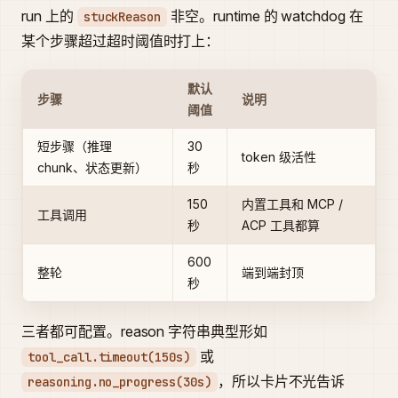
run 上的
非空。runtime 的 watchdog 在
stuckReason
某个步骤超过超时阈值时打上：
默认
步骤
说明
阈值
短步骤（推理
30
token 级活性
chunk、状态更新）
秒
150
内置工具和 MCP /
工具调用
秒
ACP 工具都算
600
整轮
端到端封顶
秒
三者都可配置。reason 字符串典型形如
或
tool_call.timeout(150s)
，所以卡片不光告诉
reasoning.no_progress(30s)