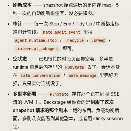
刷新成本
—— snapshot 端点遍历的是内存 map。5
秒一次的自动刷新很便宜，没必要降频。
审计
—— 每一次 Stop / End / Tidy Up / 中断都走标
准审计管线。
里搜
mate_audit_event
/
/
/
agent_runtime.stop
.recycle
.sweep
即可。
.interrupt_subagent
空状态
—— 已知很忙的时段页面却空着，多半是
runtime 重启后内存里的
丢了。会话本身
RunState
在
/
里完好无
mate_conversation
mate_message
损，只是实时连线没了。
多副本部署
——
存在那个正在伺服 SSE
RunState
流的 JVM 里。Backstage 给你看的是
伺服了这次
snapshot 请求的那个副本
上跑的东西。负载均衡后
面，多刷几次能看到其他副本，或者用 sticky session
锁。