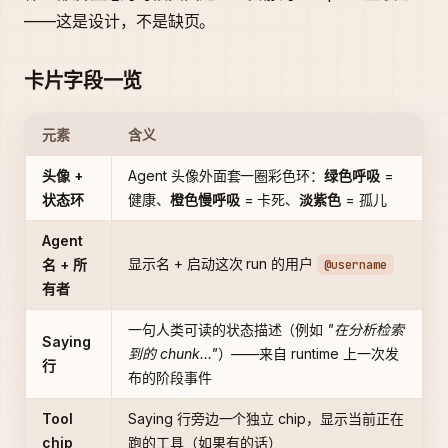
——这是设计，不是缺页。
卡片字段一览
元素
含义
头像 +
Agent 头像外面套一圈彩色环：
绿色呼吸
=
状态环
健康、
橙色慢呼吸
= 卡死、
淡紫色
= 孤儿
Agent
显示名 + 启动这次 run 的用户
名 + 所
@username
有者
一句人类可读的状态描述（例如
"在分析检索
Saying
到的 chunk…"
）——来自 runtime 上一次发
行
布的阶段事件
Tool
Saying 行旁边一个独立 chip，显示当前正在
chip
跑的工具（如果有的话）