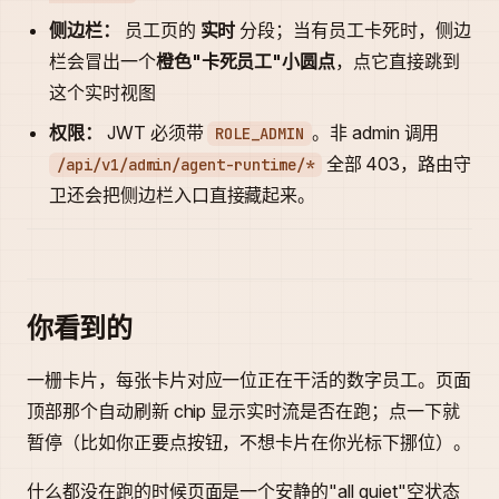
侧边栏：
员工页的
实时
分段；当有员工卡死时，侧边
栏会冒出一个
橙色"卡死员工"小圆点
，点它直接跳到
这个实时视图
权限：
JWT 必须带
。非 admin 调用
ROLE_ADMIN
全部 403，路由守
/api/v1/admin/agent-runtime/*
卫还会把侧边栏入口直接藏起来。
你看到的
一栅卡片，每张卡片对应一位正在干活的数字员工。页面
顶部那个自动刷新 chip 显示实时流是否在跑；点一下就
暂停（比如你正要点按钮，不想卡片在你光标下挪位）。
什么都没在跑的时候页面是一个安静的"all quiet"空状态