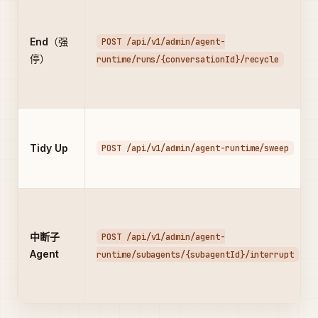
End
（强
POST /api/v1/admin/agent-
停）
runtime/runs/{conversationId}/recycle
Tidy Up
POST /api/v1/admin/agent-runtime/sweep
中断子
POST /api/v1/admin/agent-
Agent
runtime/subagents/{subagentId}/interrupt