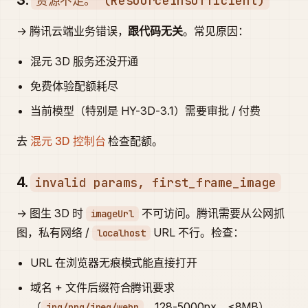
3.
资源不足。 (ResourceInsufficient)
→ 腾讯云端业务错误，
跟代码无关
。常见原因：
混元 3D 服务还没开通
免费体验配额耗尽
当前模型（特别是 HY-3D-3.1）需要审批 / 付费
去
混元 3D 控制台
检查配额。
4.
invalid params, first_frame_image
→ 图生 3D 时
不可访问。腾讯需要从公网抓
imageUrl
图，私有网络 /
URL 不行。检查：
localhost
URL 在浏览器无痕模式能直接打开
域名 + 文件后缀符合腾讯要求
（
，128-5000px，≤8MB）
jpg/png/jpeg/webp