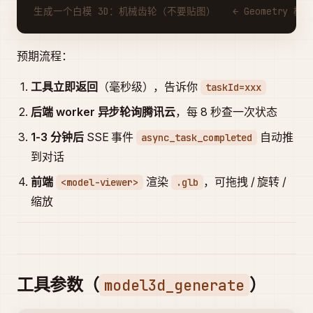
生成一个白模 3D：机械齿轮（不要贴图）   ← Geometry 模
预期流程：
工具立即返回
（毫秒级），告诉你
taskId=xxx
后端 worker 异步轮询腾讯云
，每 8 秒查一次状态
1-3 分钟后
SSE 事件
自动推
async_task_completed
到对话
前端
渲染
，可拖拽 / 旋转 /
<model-viewer>
.glb
缩放
工具参数（
）
model3d_generate