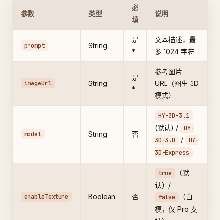
必
参数
类型
说明
填
是
文本描述，最
prompt
String
*
多 1024 字符
参考图片
是
imageUrl
String
URL（图生 3D
*
模式）
HY-3D-3.1
(默认) /
HY-
model
String
否
/
3D-3.0
HY-
3D-Express
（默
true
认）/
enableTexture
Boolean
否
（白
false
模，仅 Pro 支