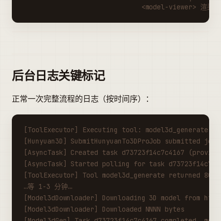
                              <model-viewer> 渲染 
后台日志关键标记
正常一次完整流程的日志（按时间序）：
[ToolExecutor] Executing tool: model3d_generate
[Hunyuan3D] SubmitHunyuanTo3DProJob submitted job:
[AsyncTask] Created task d73723f14c7c4167 (provide
[AsyncTask] Started polling for task d73723f14c7c4
[ToolExecutor] Tool model3d_generate returned 80 c
…等 1-3 分钟…
[Model3dDownloader] Downloading 3D model from http
[Model3dDownloader] Downloaded NNNN bytes
[Model3dGen] Task d73723f14c7c4167 completed, mode