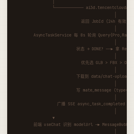
                │                                 
                └──────────── ai3d.tencentcloudapi
                                          │
                            返回 JobId (24h 有效)
                                          │
        AsyncTaskService 每 8s 轮询 Query{Pro,Rapid
                                          │
                          状态 → DONE? ──▶ 拿 Resul
                                          │
                            优先选 GLB > FBX > OBJ
                                          │
                          下载到 data/chat-uploads/
                                          │
                          写 mate_message (type=mo
                                          │
                  广播 SSE async_task_completed
                                          │
                ▼
        前端 useChat 识别 modelUrl ─▶ MessageBub
                                          │