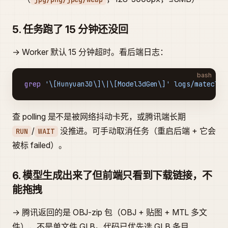
5. 任务跑了 15 分钟还没回
→ Worker 默认 15 分钟超时。看后端日志：
bash
grep
 '\[Hunyuan3D\]\|\[Model3dGen\]'
 logs/mateclaw
查 polling 是不是被网络抖动卡死，或腾讯端长期
/
没推进。可手动取消任务（重启后端 + 它会
RUN
WAIT
被标 failed）。
6. 模型生成出来了但前端只看到下载链接，不
能拖拽
→ 腾讯返回的是 OBJ-zip 包（OBJ + 贴图 + MTL 多文
件），不是单文件 GLB。代码已优先选 GLB 条目