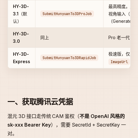
HY-3D-
最高精度。支持 
3.1
（默
SubmitHunyuanTo3DProJob
视角输入（多
认）
（GenerateTy
HY-3D-
同上
Pro 老一代，与
3.0
极速版，仅支
HY-3D-
SubmitHunyuanTo3DRapidJob
Express
，
ImageUrl
一、获取腾讯云凭据
混元 3D 接口走传统 CAM 鉴权（
不是 OpenAI 风格的
sk-xxx Bearer Key
），需要 SecretId + SecretKey 一
对。