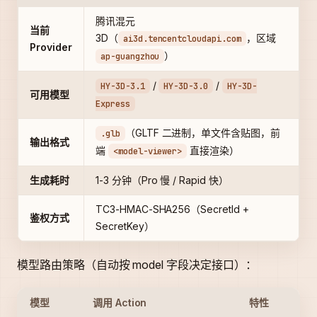
腾讯混元
当前
3D（
，区域
ai3d.tencentcloudapi.com
Provider
）
ap-guangzhou
/
/
HY-3D-3.1
HY-3D-3.0
HY-3D-
可用模型
Express
（GLTF 二进制，单文件含贴图，前
.glb
输出格式
端
直接渲染）
<model-viewer>
生成耗时
1-3 分钟（Pro 慢 / Rapid 快）
TC3-HMAC-SHA256（SecretId +
鉴权方式
SecretKey）
模型路由策略（自动按 model 字段决定接口）：
模型
调用 Action
特性