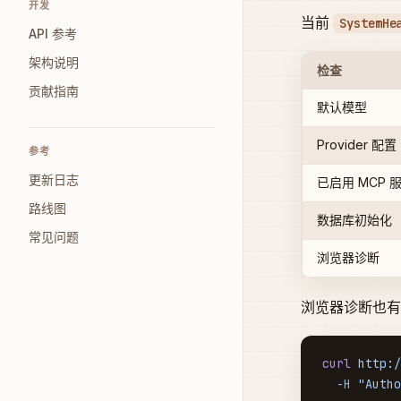
开发
当前
SystemHe
API 参考
架构说明
检查
贡献指南
默认模型
Provider 配置
参考
更新日志
已启用 MCP 
路线图
数据库初始化
常见问题
浏览器诊断
浏览器诊断也有
curl
 http:/
  -H
 "Autho