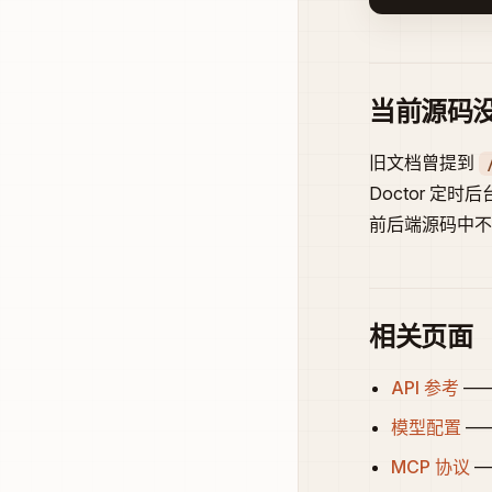
当前源码
旧文档曾提到
Doctor 定时
前后端源码中
相关页面
API 参考
—
模型配置
——
MCP 协议
—