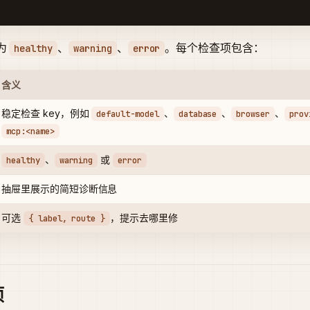
为
、
、
。每个检查项包含：
healthy
warning
error
含义
稳定检查 key，例如
、
、
、
default-model
database
browser
prov
mcp:<name>
、
或
healthy
warning
error
抽屉里展示的简短诊断信息
可选
，提示去哪里修
{ label, route }
项