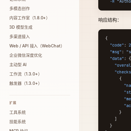
  -H
 "Autho
多模态创作
内容工作室（1.8.0+）
响应结构：
3D 模型生成
多渠道接入
{
  "code"
: 
2
Web / API 接入（WebChat）
  "msg"
: 
"s
企业微信深度优化
  "data"
: {
主动型 AI
    "overal
    "checks
工作流（1.3.0+）
      {
触发器（1.3.0+）
        "na
        "st
        "me
扩展
        "ac
工具系统
      }
    ]
技能系统
  }
MCP 协议