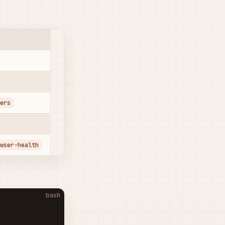
vers
owser-health
bash