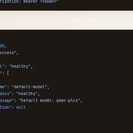
rization: Bearer <token>"
00
,
uccess"
,
l"
: 
"healthy"
,
"
: [
me"
: 
"default-model"
,
atus"
: 
"healthy"
,
ssage"
: 
"Default model: qwen-plus"
,
tion"
: 
null