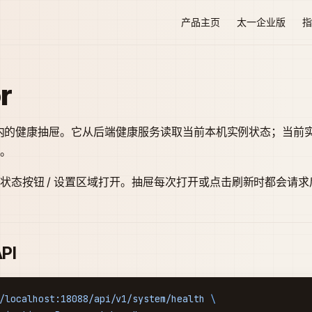
Main Navigation
产品主页
太一企业版
指
r
是应用内的健康抽屉。它从后端健康服务读取当前本机实例状态；当前
。
状态按钮 / 设置区域打开。抽屉每次打开或点击刷新时都会请求
PI
/localhost:18088/api/v1/system/health
 \