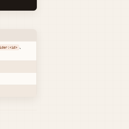
、
ider:<id>