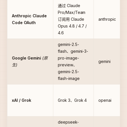
通过 Claude
Pro/Max/Team
Anthropic Claude
订阅用 Claude
anthropic
Code OAuth
Opus 4.8 / 4.7 /
4.6
gemini-2.5-
flash、gemini-3-
Google Gemini
(原
pro-image-
gemini
生)
preview、
gemini-2.5-
flash-image
xAI / Grok
Grok 3、Grok 4
openai
deepseek-