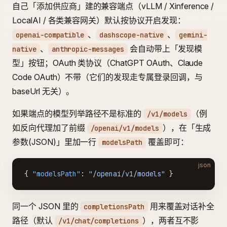
自己「添加供应商」建的兼容端点（vLLM / Xinference /
LocalAI / 各类兼容网关）默认按协议开启发现：
、
、
openai-compatible
dashscope-native
gemini-
、
会自动带上「发现模
native
anthropic-messages
型」按钮；OAuth 类协议（ChatGPT OAuth、Claude
Code OAuth）不带（它们的发现走专属登录回调，与
baseUrl 无关）。
如果端点的模型列举路径不是标准的
（例
/v1/models
如反向代理加了前缀
），在「生成
/openai/v1/models
参数(JSON)」里加一行
覆盖即可：
modelsPath
json
{ 
"modelsPath"
: 
"/openai/v1/models"
 }
同一个 JSON 里的
用来覆盖对话补全
completionsPath
路径（默认
），两者互不影
/v1/chat/completions