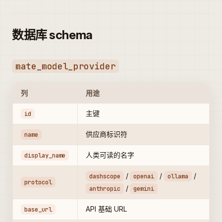
数据库 schema
mate_model_provider
列
用途
主键
id
供应商标识符
name
人类可读的名字
display_name
/
/
/
dashscope
openai
ollama
protocol
/
anthropic
gemini
API 基础 URL
base_url