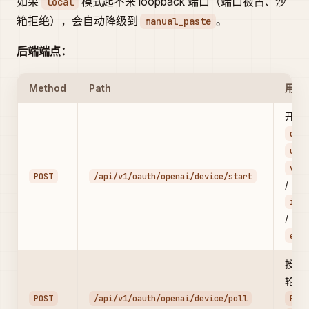
如果
模式起不来 loopback 端口（端口被占、沙
local
箱拒绝），会自动降级到
。
manual_paste
后端端点：
Method
Path
用途
开一
devi
user
veri
POST
/api/v1/oauth/openai/device/start
/
inte
/
expi
按
d
轮询
POST
/api/v1/oauth/openai/device/poll
PEND