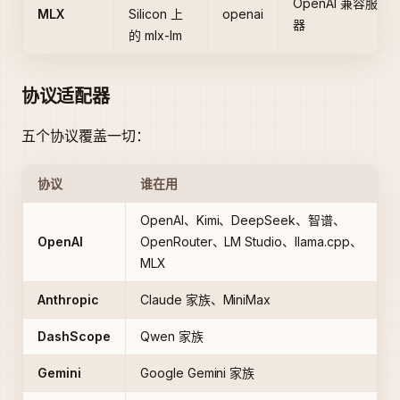
OpenAI 兼容服务
MLX
Silicon 上
openai
器
的 mlx-lm
协议适配器
五个协议覆盖一切：
协议
谁在用
OpenAI、Kimi、DeepSeek、智谱、
OpenAI
OpenRouter、LM Studio、llama.cpp、
MLX
Anthropic
Claude 家族、MiniMax
DashScope
Qwen 家族
Gemini
Google Gemini 家族