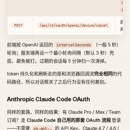
COMP
EXPI
丢弃
POST
/api/v1/oauth/openai/device/cancel
关了
前端按 OpenAI 返回的
（一般 5 秒）
intervalSeconds
轮询；服务端再设一个最小轮询间隔（默认 3 秒）兜
底，避免被打。过期的会话每 5 分钟扫一次清掉。
token 持久化和刷新走的是和浏览器回调流
完全相同
的代
码路径，所以对话框关了之后行为没有任何差别。
Anthropic Claude Code OAuth
同样的套路、同样的结果：有 Claude Pro / Max / Team
订阅？走
Claude Code 自己用的那套 OAuth 流程
登录
——不需要
的 API Key。Claude 4.7 / 4.6 /
sk-ant-…