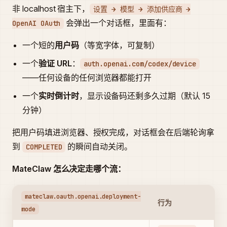
非 localhost 宿主下，
设置 → 模型 → 添加供应商 →
会弹出一个对话框，里面有：
OpenAI OAuth
一个短的
用户码
（等宽字体，可复制）
一个
验证 URL
：
auth.openai.com/codex/device
——任何设备的任何浏览器都能打开
一个
实时倒计时
，显示设备码还剩多久过期（默认 15
分钟）
把用户码填进浏览器、授权完成，对话框会在后端轮询拿
到
的瞬间自动关闭。
COMPLETED
MateClaw 怎么决定走哪个流：
mateclaw.oauth.openai.deployment-
行为
mode