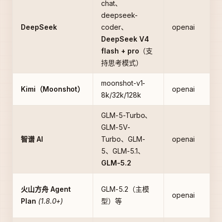
chat、
deepseek-
DeepSeek
coder、
openai
DeepSeek V4
flash + pro
（支
持思考模式）
moonshot-v1-
Kimi（Moonshot）
openai
8k/32k/128k
GLM-5-Turbo、
GLM-5V-
智谱 AI
Turbo、GLM-
openai
5、GLM-5.1、
GLM-5.2
火山方舟 Agent
GLM-5.2（主模
openai
Plan
(1.8.0+)
型）等