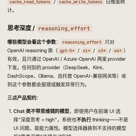
/
日维度统
cache_read_tokens
cache_write_tokens
计。
思考深度 /
reasoning_effort
哪些模型会看这个参数
：
只对
reasoning_effort
OpenAI reasoning 族（
/
/
/
）
gpt-5*
o1*
o3*
o4*
有效，且只通过 OpenAI / Azure-OpenAI 两家 provider
下发。任何别的 provider（DeepSeek、Kimi、
DashScope、Ollama、自托管 OpenAI-兼容网关等）收
到这个参数都会报错或触发异常行为。
三点产品契约
：
Chat 类不带思维链的模型
，即使用户在前端 UI 选
择"深度思考 = high"，系统也
不执行
thinking——不是
UI 问题，是能力属性。模型选择器换到不支持的模型