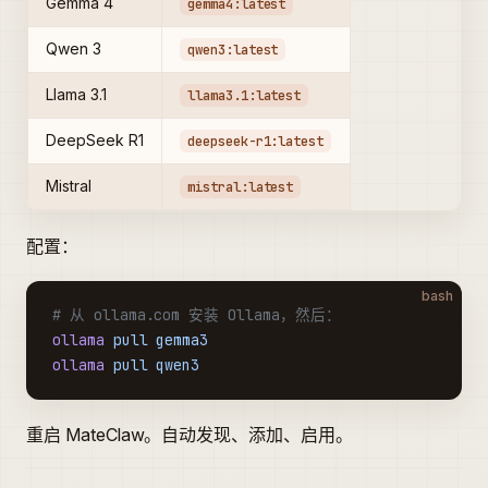
Gemma 4
gemma4:latest
Qwen 3
qwen3:latest
Llama 3.1
llama3.1:latest
DeepSeek R1
deepseek-r1:latest
Mistral
mistral:latest
配置：
bash
# 从 ollama.com 安装 Ollama，然后：
ollama
 pull
 gemma3
ollama
 pull
 qwen3
重启 MateClaw。自动发现、添加、启用。