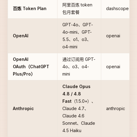
阿里百炼 token
百炼 Token Plan
dashscope
包月套餐
GPT-4o、GPT-
4o-mini、GPT-
OpenAI
openai
5.5、o1、o3、
o4-mini
OpenAI
通过订阅用 GPT-
OAuth（ChatGPT
4o、o3、o4-
openai
Plus/Pro）
mini
Claude Opus
4.8 / 4.8
Fast
（1.5.0+）、
Anthropic
Claude 4.7、
anthropic
Claude 4.6
Sonnet、Claude
4.5 Haiku