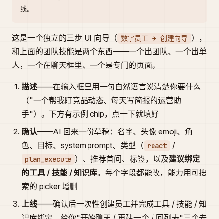
线。
这是一个独立的三步 UI 向导（
），
数字员工 → 创建向导
和上面的团队技能是两个东西——一个出团队、一个出单
人，一个在聊天框里、一个是专门的页面。
描述
——在输入框里用一句自然语言说清楚你要什么
（"一个帮我盯竞品动态、每天写简报的运营助
手"）。下方有示例 chip，点一下就填好
确认
——AI 回来一份草稿：名字、头像 emoji、角
色、目标、system prompt、类型（
/
react
）、推荐首问、标签，以及
建议绑定
plan_execute
的工具 / 技能 / 知识库
。每个字段都能改，能力用可搜
索的 picker 增删
上线
——确认后一次性创建员工并完成工具 / 技能 / 知
识库绑定，给你"开始聊天 / 再建一个 / 回列表"三个去