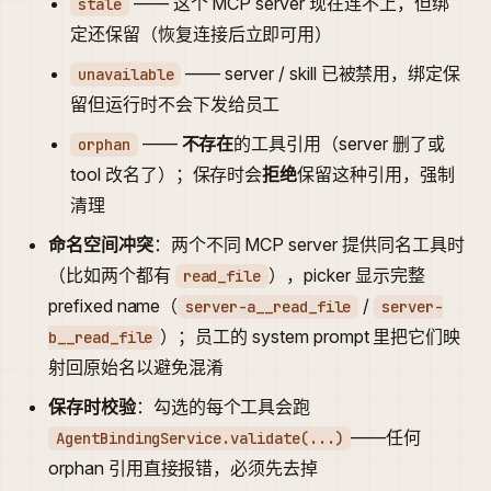
—— 这个 MCP server 现在连不上，但绑
stale
定还保留（恢复连接后立即可用）
—— server / skill 已被禁用，绑定保
unavailable
留但运行时不会下发给员工
——
不存在
的工具引用（server 删了或
orphan
tool 改名了）；保存时会
拒绝
保留这种引用，强制
清理
命名空间冲突
：两个不同 MCP server 提供同名工具时
（比如两个都有
），picker 显示完整
read_file
prefixed name（
/
server-a__read_file
server-
）；员工的 system prompt 里把它们映
b__read_file
射回原始名以避免混淆
保存时校验
：勾选的每个工具会跑
——任何
AgentBindingService.validate(...)
orphan 引用直接报错，必须先去掉