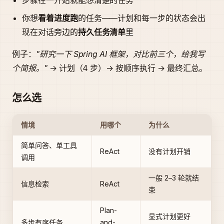
步骤在一开始就能想清楚的任务
你想
看着进度跑
的任务——计划和每一步的状态会出
现在对话旁边的
持久任务清单
里
例子：
"研究一下 Spring AI 框架，对比前三个，给我写
个简报。"
→ 计划（4 步）→ 按顺序执行 → 最终汇总。
怎么选
情境
用哪个
为什么
简单问答、单工具
ReAct
没有计划开销
调用
一般 2–3 轮就结
信息检索
ReAct
束
Plan-
显式计划更好
多步有序任务
and-