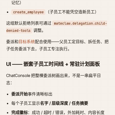
记忆）
（子员工不能凭空造新员工）
create_employee
这组默认拒绝列表可通过
mateclaw.delegation.child-
调整。
denied-tools
委派和
目标系统
配合使用——父员工定目标、拆任务、把
子任务委派下去，子员工专注执行。
UI —— 嵌套子员工时间线 + 常驻计划面板
ChatConsole 把整棵委派树画出来，不是一串扁平日
志：
委派开始
事件清晰标出
每个子员工显示
名字 / 层级深度 / 任务摘要
完成徽标
：成功 / 超时 / 错误，外加耗时、内容长度