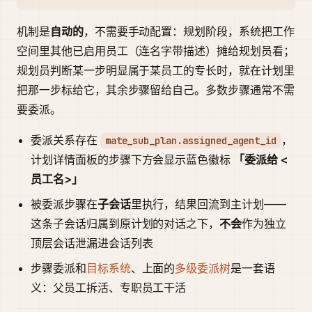
机制是
自动的
，不需要手动配置：规划阶段，系统把工作
空间里其他已启用员工（连名字带描述）摊给规划员看；
规划员判断某一步明显属于某员工的专长时，就在计划里
把那一步标给它，其余步骤留给自己。多数步骤通常不需
要委派。
委派关系存在
，
mate_sub_plan.assigned_agent_id
计划详情面板的步骤下方会显示蓝色徽标
「委派给 <
员工名>」
被委派步骤在
子会话
里执行，结果回流到主计划——
这条子会话归属到原计划的对话之下，
不会
作为独立
顶层会话泄漏进会话列表
步骤委派和
目标系统
、上面的
多级委派树
是一套语
义：父员工拆活、专职员工干活