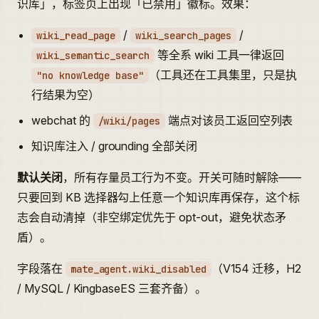
识库」，标签页上出现「已禁用」徽标。效果：
/
/
wiki_read_page
wiki_search_pages
等全系 wiki 工具一律返回
wiki_semantic_search
（工具还在工具集里，只是执
"no knowledge base"
行结果为空）
webchat 的
端点对该员工返回空列表
/wiki/pages
知识库注入 / grounding 全部关闭
默认关闭
，所有存量员工行为不变。开关可随时解除——
只要回到 KB 选择器勾上任意一个知识库再保存，这个标
志会自动清掉（非空绑定优先于 opt-out，避免状态矛
盾）。
字段落在
（V154 迁移，H2
mate_agent.wiki_disabled
/ MySQL / KingbaseES 三套齐备）。