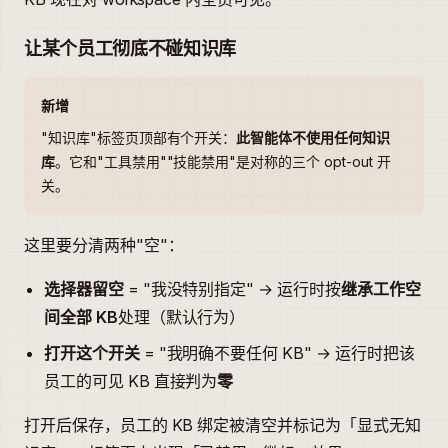
让某个员工彻底不碰知识库
新增
"知识库"标签页顶部有个开关：
此智能体不使用任何知识
库
。它和"工具禁用""技能禁用"是对称的三个 opt-out 开
关。
这里要分清两种"空"：
选择器留空
= "我没特别指定" → 运行时按
继承工作空
间全部 KB
处理（默认行为）
打开这个开关
= "我明确不要任何 KB" → 运行时把该
员工的可见 KB 直接判为
零
打开后保存，员工的 KB 绑定被清空并标记为「显式无知