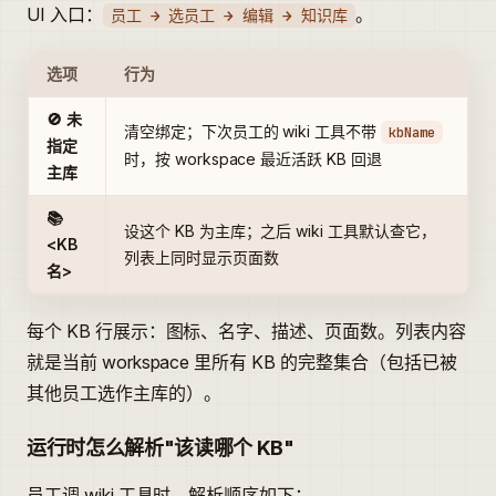
UI 入口：
。
员工 → 选员工 → 编辑 → 知识库
选项
行为
🚫 未
清空绑定；下次员工的 wiki 工具不带
kbName
指定
时，按 workspace 最近活跃 KB 回退
主库
📚
设这个 KB 为主库；之后 wiki 工具默认查它，
<KB
列表上同时显示页面数
名>
每个 KB 行展示：图标、名字、描述、页面数。列表内容
就是当前 workspace 里所有 KB 的完整集合（包括已被
其他员工选作主库的）。
运行时怎么解析"该读哪个 KB"
员工调 wiki 工具时，解析顺序如下：