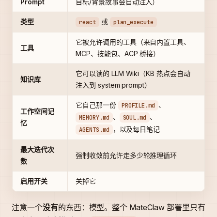
Prompt
目标/背景故事会自动注入）
类型
或
react
plan_execute
它被允许调用的工具（来自内置工具、
工具
MCP、技能包、ACP 桥接）
它可以读的 LLM Wiki（KB 热点会自动
知识库
注入到 system prompt）
它自己那一份
、
PROFILE.md
工作空间记
、
、
MEMORY.md
SOUL.md
忆
，以及每日笔记
AGENTS.md
最大迭代次
强制收敛前允许走多少轮推理循环
数
启用开关
关掉它
注意一个
没有
的东西：模型。整个 MateClaw 部署里只有