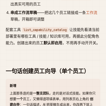
出真实可用的员工
串成工作流草稿
——把这几个员工链接成一条
工作流
草稿，开箱即可调整
配套工具
让技能先看清当前
list_capability_catalog
部署里有哪些工具 / 技能 / 知识库可用，再据此分配角色
能力。创建出来的员工
默认即启用
，不用再手动开开关。
一句话创建员工向导（单个员工）
新增
上面那条造的是
一整支团队
，走的是对话式技能。如果你只
想要
一个
员工，又懒得逐项填表单，用列表页右上角的
创
建向导
：一句话描述，AI 把草稿生成出来，你改两下就上