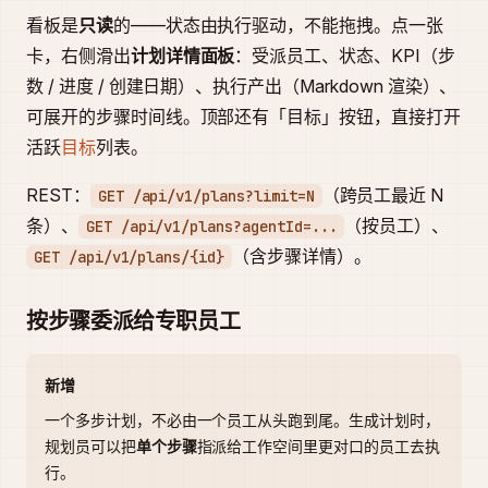
看板是
只读
的——状态由执行驱动，不能拖拽。点一张
卡，右侧滑出
计划详情面板
：受派员工、状态、KPI（步
数 / 进度 / 创建日期）、执行产出（Markdown 渲染）、
可展开的步骤时间线。顶部还有「目标」按钮，直接打开
活跃
目标
列表。
REST：
（跨员工最近 N
GET /api/v1/plans?limit=N
条）、
（按员工）、
GET /api/v1/plans?agentId=...
（含步骤详情）。
GET /api/v1/plans/{id}
按步骤委派给专职员工
新增
一个多步计划，不必由一个员工从头跑到尾。生成计划时，
规划员可以把
单个步骤
指派给工作空间里更对口的员工去执
行。