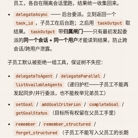
员工，各自在隔离会话里跑，结果统一收集回来。
—— 后台委派。立刻返回一个
delegateAsync
，子员工在后台跑；之后用
取
task_id
taskOutput
结果。
带
归属闸门
——只有最初发起委
taskOutput
派的
同一个会话 + 同一个用户
才能读到结果，防止跨
会话/跨用户泄露。
子员工默认被拒绝一组工具，保证树不失控：
/
/
delegateToAgent
delegateParallel
（递归护栏——子员工不能再
listAvailableAgents
发起同步/并行委派，也不能枚举兄弟员工）
/
/
/
setGoal
addGoalCriterion
completeGoal
（目标所有权留在父员工手里）
getGoalStatus
/
/
remember
remember_structured
（子员工不能写入父员工的长期
forget_structured