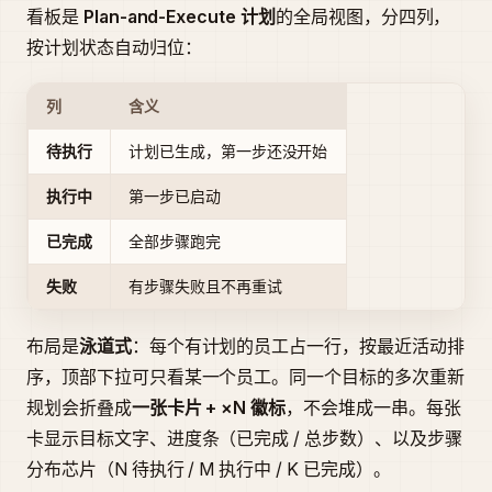
看板是
Plan-and-Execute 计划
的全局视图，分四列，
按计划状态自动归位：
列
含义
待执行
计划已生成，第一步还没开始
执行中
第一步已启动
已完成
全部步骤跑完
失败
有步骤失败且不再重试
布局是
泳道式
：每个有计划的员工占一行，按最近活动排
序，顶部下拉可只看某一个员工。同一个目标的多次重新
规划会折叠成
一张卡片 + ×N 徽标
，不会堆成一串。每张
卡显示目标文字、进度条（已完成 / 总步数）、以及步骤
分布芯片（N 待执行 / M 执行中 / K 已完成）。