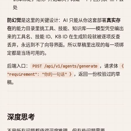
处
防幻觉
是这里的关键设计：AI 只能从你这套部署
真实存
在
的能力目录里挑工具、技能、知识库——模型凭空编出
来的工具名、技能 ID、KB ID 在生成阶段就被逐项反查
丢弃，永远到不了向导界面。所以草稿里出现的每一项绑
定都是当场可用的。
后端入口：
，请求体
POST /api/v1/agents/generate
{
，返回一份校验过的草
"requirement": "你的一句话" }
稿。
深度思考
不是所有问题都值得深度推理，但有些问题需要。