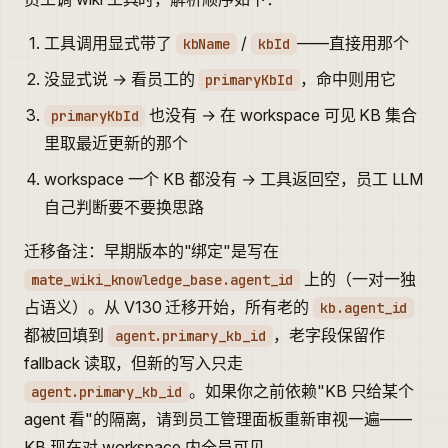
工具调用显式带了
/
——直接用那个
kbName
kbId
没显式说 → 看员工的
，命中则用它
primaryKbId
也没有 → 在 workspace 可见 KB 集合
primaryKbId
里取最近更新的那个
workspace 一个 KB 都没有 → 工具返回空，员工 LLM
自己判断要不要换思路
迁移备注：早期版本的"绑定"是写在
上的（一对一独
mate_wiki_knowledge_base.agent_id
占语义）。从 V130 迁移开始，所有老的
kb.agent_id
都被回填到
，老字段保留作
agent.primary_kb_id
fallback 读取，但新的写入只走
。如果你之前依赖"KB 只给某个
agent.primary_kb_id
agent 看"的隔离，请到员工管理面板重新审视一遍——
KB 现在对 workspace 内全员可见。