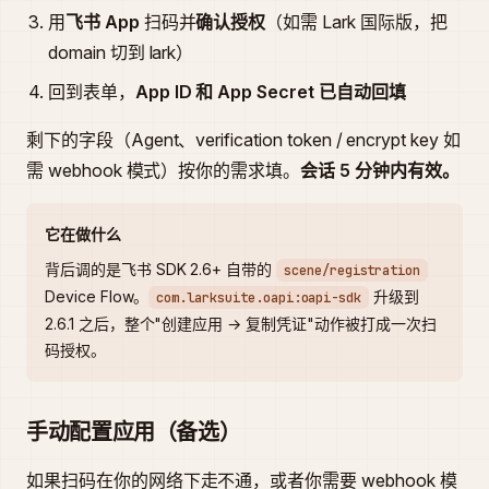
用
飞书 App
扫码并
确认授权
（如需 Lark 国际版，把
domain 切到 lark）
回到表单，
App ID 和 App Secret 已自动回填
剩下的字段（Agent、verification token / encrypt key 如
需 webhook 模式）按你的需求填。
会话 5 分钟内有效。
它在做什么
背后调的是飞书 SDK 2.6+ 自带的
scene/registration
Device Flow。
升级到
com.larksuite.oapi:oapi-sdk
2.6.1 之后，整个"创建应用 → 复制凭证"动作被打成一次扫
码授权。
手动配置应用（备选）
如果扫码在你的网络下走不通，或者你需要 webhook 模