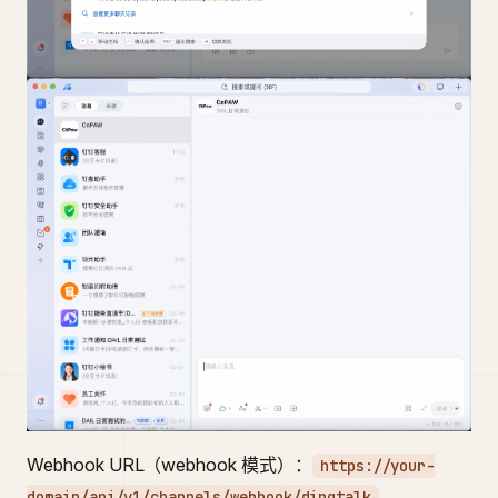
Webhook URL（webhook 模式）：
https://your-
domain/api/v1/channels/webhook/dingtalk