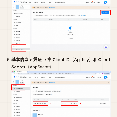
基本信息 > 凭证
→ 拿
Client ID
（AppKey）和
Client
Secret
（AppSecret）