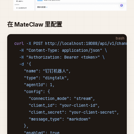
在 MateClaw 里配置
bash
curl
 -X
 POST
 http://localhost:18088/api/v1/channel
  -H
 "Content-Type: application/json"
 \
  -H
 "Authorization: Bearer <token>"
 \
  -d
 '{
    "name": "钉钉机器人",
    "type": "dingtalk",
    "agentId": 1,
    "config": {
      "connection_mode": "stream",
      "client_id": "your-client-id",
      "client_secret": "your-client-secret",
      "message_type": "markdown"
    },
    "enabled": true