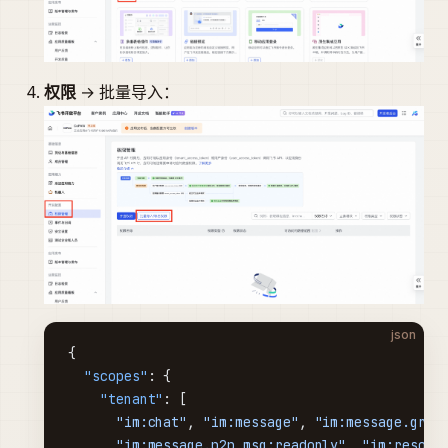
权限
→ 批量导入：
json
{
  "scopes"
: {
    "tenant"
: [
      "im:chat"
, 
"im:message"
, 
"im:message.grou
      "im:message.p2p_msg:readonly"
, 
"im:resour