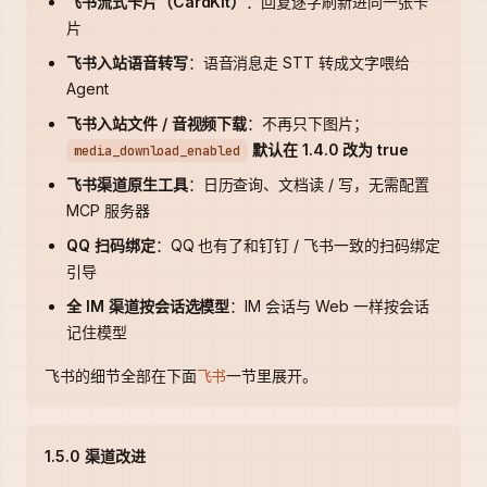
飞书流式卡片（CardKit）
：回复逐字刷新进同一张卡
片
飞书入站语音转写
：语音消息走 STT 转成文字喂给
Agent
飞书入站文件 / 音视频下载
：不再只下图片；
默认在 1.4.0 改为 true
media_download_enabled
飞书渠道原生工具
：日历查询、文档读 / 写，无需配置
MCP 服务器
QQ 扫码绑定
：QQ 也有了和钉钉 / 飞书一致的扫码绑定
引导
全 IM 渠道按会话选模型
：IM 会话与 Web 一样按会话
记住模型
飞书的细节全部在下面
飞书
一节里展开。
1.5.0 渠道改进