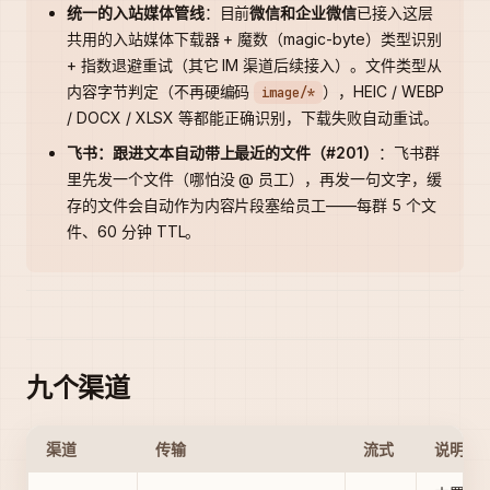
统一的入站媒体管线
：目前
微信和企业微信
已接入这层
共用的入站媒体下载器 + 魔数（magic-byte）类型识别
+ 指数退避重试（其它 IM 渠道后续接入）。文件类型从
内容字节判定（不再硬编码
），HEIC / WEBP
image/*
/ DOCX / XLSX 等都能正确识别，下载失败自动重试。
飞书：跟进文本自动带上最近的文件（#201）
：飞书群
里先发一个文件（哪怕没 @ 员工），再发一句文字，缓
存的文件会自动作为内容片段塞给员工——每群 5 个文
件、60 分钟 TTL。
九个渠道
渠道
传输
流式
说明