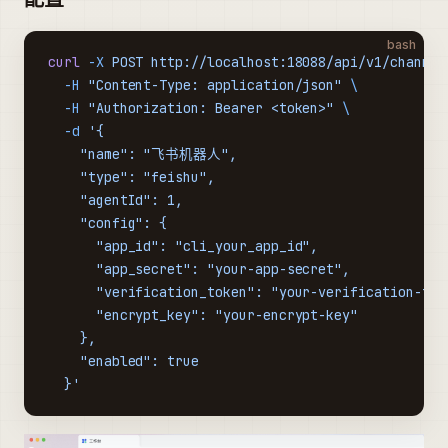
bash
curl
 -X
 POST
 http://localhost:18088/api/v1/channel
  -H
 "Content-Type: application/json"
 \
  -H
 "Authorization: Bearer <token>"
 \
  -d
 '{
    "name": "飞书机器人",
    "type": "feishu",
    "agentId": 1,
    "config": {
      "app_id": "cli_your_app_id",
      "app_secret": "your-app-secret",
      "verification_token": "your-verification-tok
      "encrypt_key": "your-encrypt-key"
    },
    "enabled": true
  }'