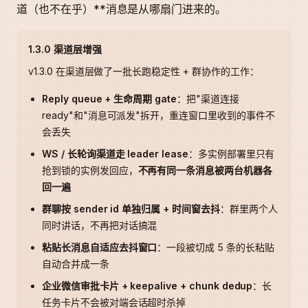
道（也不在乎）**消息是从哪扇门进来的。
1.3.0 渠道层增强
v1.3.0 在渠道层做了一批长跑稳定性 + 群协作的工作：
Reply queue + 生命周期 gate
：把"渠道连接
ready"和"消息可派发"拆开，重连窗口里收到的事件不
会丢失
WS / 长轮询渠道走 leader lease
：多实例部署里只有
抢到锁的实例发回应，
不再有同一条消息被两台机器各
回一遍
群聊按 sender id 单独归属 + 时间窗去抖
：群里两个人
同时讲话，不再把对话搞混
粘贴长消息自适应去抖窗口
：一段被切成 5 条的长粘贴
自动合并成一条
企业微信审批卡片 + keepalive + chunk dedup
：长
任务卡片不会被对端会话超时杀掉