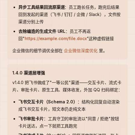
异步工具结果回流原渠道
：员工跑长任务，跑完后结果
回到发起的渠道（飞书 / 钉钉 / 企微 / Slack），文件按
渠道分别上传
去除编造的生成文件 URL
：员工不再返
回"
https://example.com/file.docx
"这种虚假链接
企业微信的细节调优全部在
企业微信深度优化
里。
1.4.0 渠道层增强
v1.4.0 把飞书做成了"一等公民"渠道——交互卡片、流式卡
片、审批卡片、原生工具、媒体收发，外加 QQ 扫码绑定：
飞书交互卡片（Schema 2.0）
：结构化回复自动渲染
成飞书交互卡片，短文本仍走纯文本
飞书审批卡片
：工具守卫的审批流以"同意 / 拒绝"按钮
卡片送达，点一下就把工具跑完