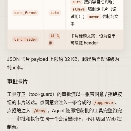
按内容自动判断；
auto
强制走卡片（调
always
card_format
auto
试用）；
强制纯文
never
本
AI 助
卡片标题文案，设为空串
card_header
可隐藏 header
手
JSON 卡片 payload 上限约 32 KB，超出后自动降级为
纯文本。
审批卡片
工具守卫（tool-guard）的审批流以一张带
同意 / 拒绝
按
钮的卡片送达。点
同意
会注入一条合成的
、
/approve
点
拒绝
注入
，Agent 随即把获批的工具完整跑完
/deny
——审批和执行在同一个会话里闭环，不用切回 Web 控
制台。