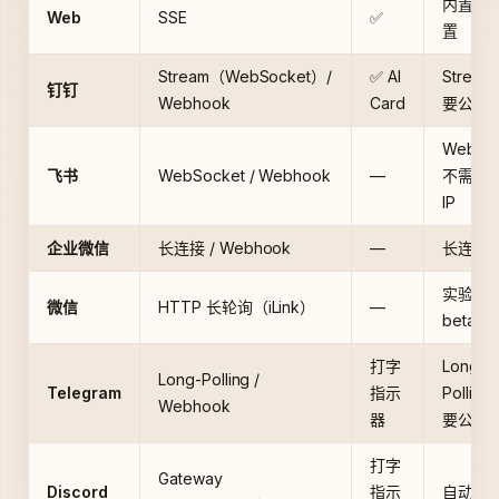
内置，
Web
SSE
✅
置
Stream（WebSocket）/
✅ AI
Strea
钉钉
Webhook
Card
要公网 I
WebSo
飞书
WebSocket / Webhook
—
不需要
IP
企业微信
长连接 / Webhook
—
长连接
实验性 /
微信
HTTP 长轮询（iLink）
—
beta
打字
Long-
Long-Polling /
Telegram
指示
Pollin
Webhook
器
要公网 I
打字
Gateway
Discord
指示
自动重